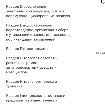
Раздел D обеспечение
электрической энергией, газом и
паром; кондиционирование воздуха
Раздел E водоснабжение;
водоотведение, организация сбора
и утилизации отходов, деятельность
по ликвидации загрязнений
Раздел F строительство
(в ре
Раздел G торговля оптовая и
розничная; ремонт
автотранспортных средств и
мотоциклов
Раздел H транспортировка и
хранение
Раздел I
деятельность гостиниц и
предприятий общественного
питания