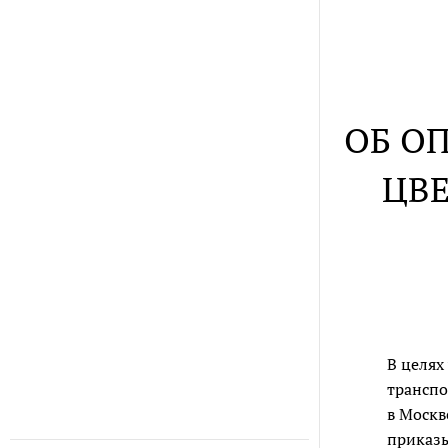
ОБ О
ЦВЕ
В целях
транспо
в Москв
приказ