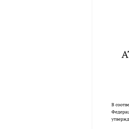
А
В соотв
Федера
утвержд