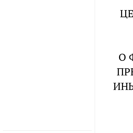
Ц
О 
ПР
ИН