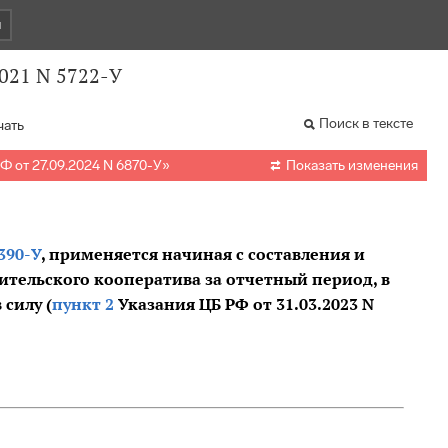
и
2021 N 5722-У
Поиск в тексте
чать

Ф от 27.09.2024 N 6870-У
»
Показать изменения
6390-У
, применяется начиная с составления и
ительского кооператива за отчетный период, в
 силу (
пункт 2
Указания ЦБ РФ от 31.03.2023 N