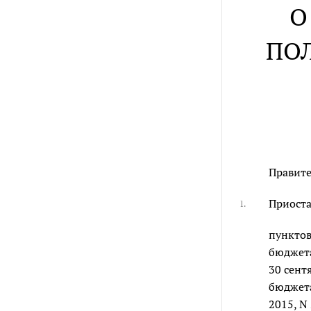
О
ПО
Правите
Приоста
1.
пунктов
бюджета
30 сент
бюджета
2015, N 