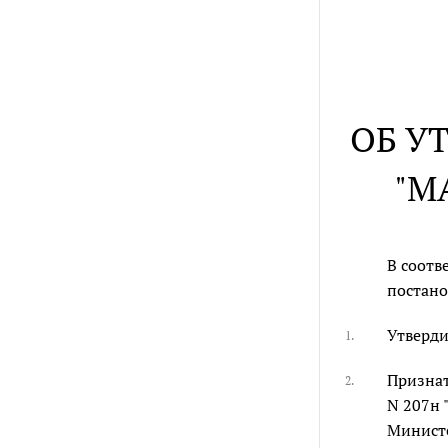
ОБ У
"М
В соотв
постано
Утверди
1.
Признат
2.
N 207н 
Министе