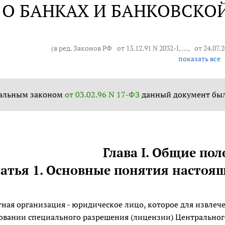
О БАНКАХ И БАНКОВСКО
(в ред. Законов РФ
от 13.12.91 N 2032-I
, … ,
от 24.07.
показать все
альным законом
от 03.02.96 N 17-ФЗ
данный документ был
Глава I. Общие по
атья 1. Основные понятия настоя
ная организация - юридическое лицо, которое для извлеч
овании специального разрешения (лицензии) Центральног