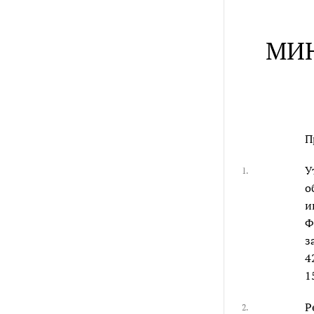
МИН
П
У
1.
о
и
Ф
з
4
1
Р
2.