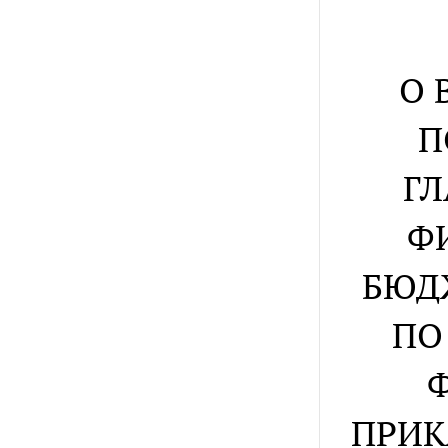
О 
П
Г
Ф
БЮД
ПО
ПРИК