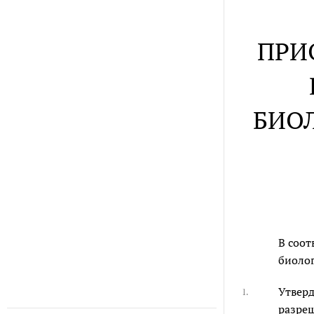
ПРИ
БИОЛ
В соот
биолог
Утверд
1.
разреш