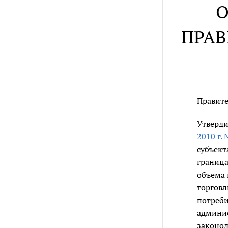
О
ПРАВ
Правите
Утверди
2010 г. 
субъект
граница
объема 
торговл
потреби
админис
законод