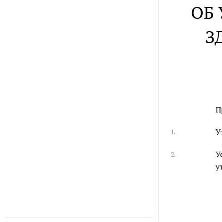
ОБ
З
П
У
1.
У
2.
у