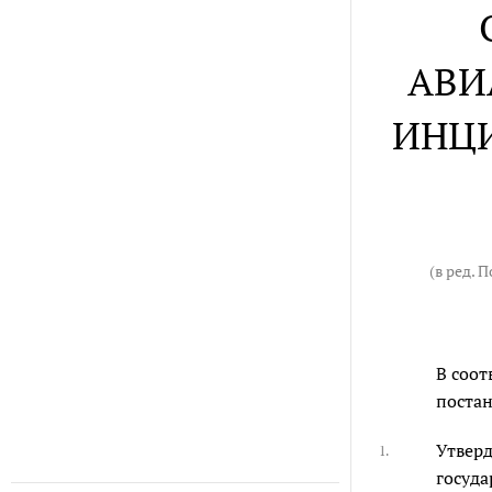
АВИ
ИНЦ
(в ред. 
В соот
постан
Утвер
1.
госуд