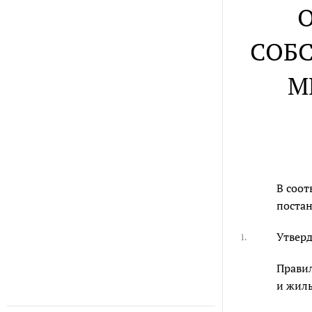
СОБ
М
В соот
постан
Утвер
1.
Прави
и жил