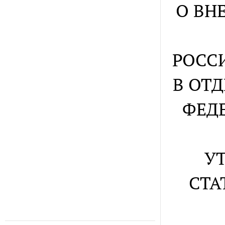
О ВН
РОСС
В ОТ
ФЕД
УТ
СТА