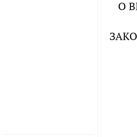
О 
ЗАКО