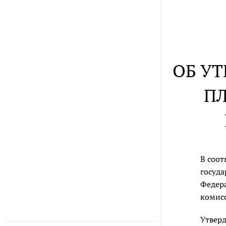
ОБ У
ПЛ
В соот
госуда
Федера
комисс
Утверд