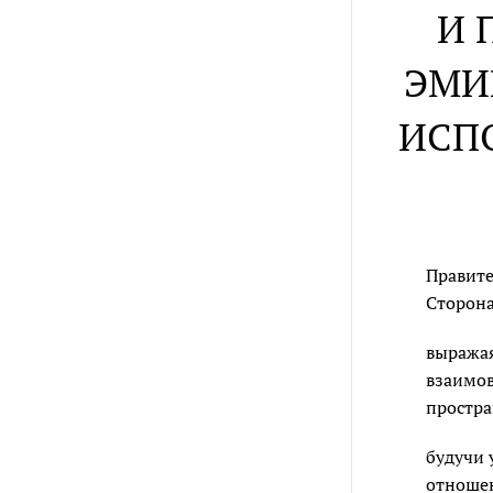
И 
ЭМИ
ИСП
Правите
Сторон
выражая
взаимов
простра
будучи 
отноше