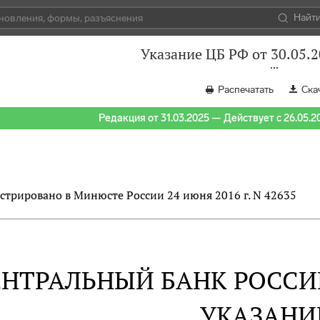
Найт
Указание ЦБ РФ от 30.05.
Распечатать
Ска
Редакция от 31.03.2025 — Действует с 26.05.2
стрировано в Минюсте России 24 июня 2016 г. N 42635
ЕНТРАЛЬНЫЙ БАНК РОСС
УКАЗАНИ