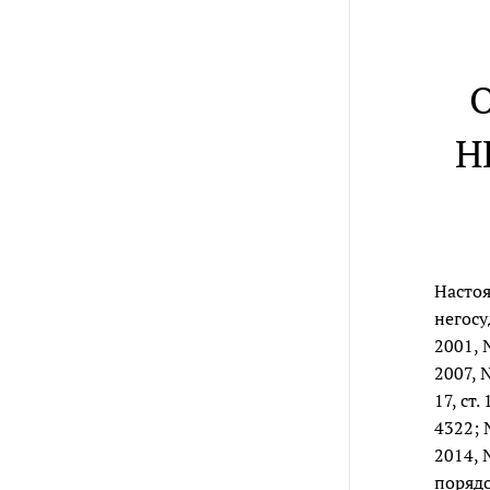
Н
Насто
негосу
2001, N
2007, N
17, ст.
4322; N
2014, N
порядо