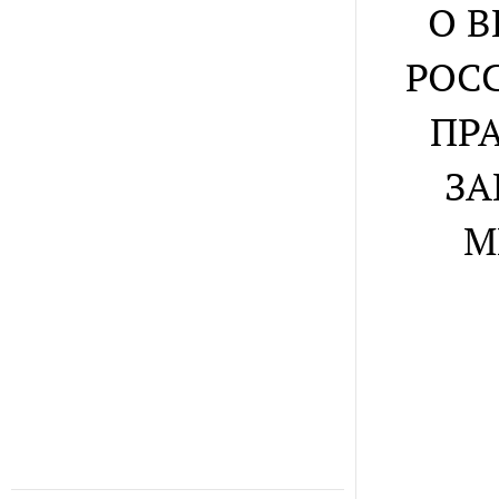
О В
РОС
ПР
ЗА
М