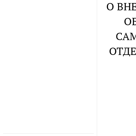
О ВН
О
САМ
ОТД