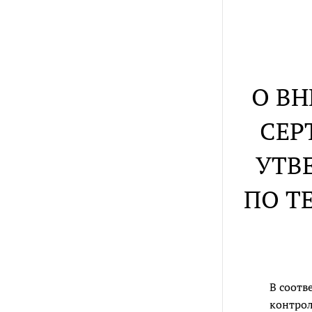
О В
СЕР
УТВ
ПО Т
В соотв
контрол