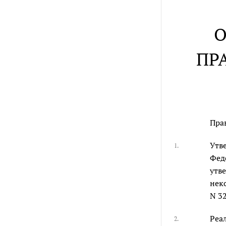
О
ПР
Пра
Утв
1.
Фед
утв
нек
N 32
Реа
2.