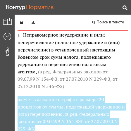
Налоговый кодекс Российской Федерации (часть
Статья 123. Невыполнение налоговым
первая)
агентом обязанности по удержанию и
(или) перечислению налогов
Редакция от 17.04.2026 — Не действует
Перейти в
Поиск в тексте
действующую
Неправомерное неудержание и (или)
1.
неперечисление (неполное удержание и (или)
перечисление) в установленный настоящим
Кодексом срок сумм налога, подлежащего
удержанию и перечислению налоговым
агентом,
(в ред. Федеральных законов
от
09.07.99 N 154-ФЗ
,
от 27.07.2010 N 229-ФЗ
,
от
27.12.2018 N 546-ФЗ
)
влечет взыскание штрафа в размере 20
процентов от суммы, подлежащей удержанию и
(или) перечислению.
(в ред. Федеральных
законов
от 09.07.99 N 154-ФЗ
,
от 27.07.2010 N
229-ФЗ
)