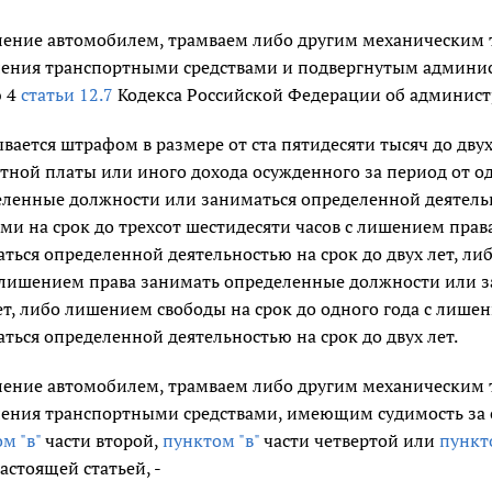
ление автомобилем, трамваем либо другим механическим
ления транспортными средствами и подвергнутым админис
ю 4
статьи 12.7
Кодекса Российской Федерации об админист
вается штрафом в размере от ста пятидесяти тысяч до дву
тной платы или иного дохода осужденного за период от од
ленные должности или заниматься определенной деятельн
ми на срок до трехсот шестидесяти часов с лишением пра
ться определенной деятельностью на срок до двух лет, л
 лишением права занимать определенные должности или з
ет, либо лишением свободы на срок до одного года с лиш
ться определенной деятельностью на срок до двух лет.
ление автомобилем, трамваем либо другим механическим
ления транспортными средствами, имеющим судимость за 
м "в"
части второй,
пунктом "в"
части четвертой или
пункто
астоящей статьей, -