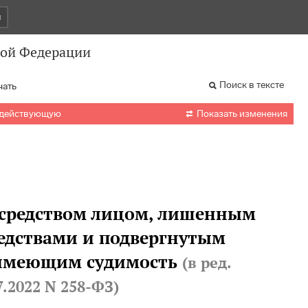
и
кой Федерации
Поиск в тексте
чать

 действующую
Показать изменения
м средством лицом, лишенным
едствами и подвергнутым
 имеющим судимость
(в ред.
7.2022 N 258-ФЗ
)