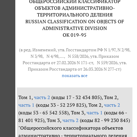
ОБЩЕРОССИЙСКИЙ КЛАССИФИКАТОР
ОБЪЕКТОВ АДМИНИСТРАТИВНО-
ТЕРРИТОРИАЛЬНОГО ДЕЛЕНИЯ
RUSSIAN CLASSIFICATION ON OBJECTS OF
ADMINISTRATIVE DIVISION
ОК 019-95
(в ред. Изменений, утв. Госстандартом РФ N 1/97, N 2/98,
N 3/98,
N 4/98
, … ,
N 558/2026
, утв. Приказом
Росстандарта от 27.02.2026 N 171-ст,
N 559/2026
, утв.
Приказом Росстандарта от 26.03.2026 N 277-ст)
показать все
Том 1,
часть 2
(коды 17 - 32 434 805), Том 2,
часть 1
(коды 33 - 52 259 825), Том 2,
часть 2
(коды 53 - 65 542 558), Том 3,
часть 1
(коды 66 -
81 401 925), Том 3,
часть 2
(коды 82 - 99 230 845)
"Общероссийского классификатора объектов
административно - территориального деления