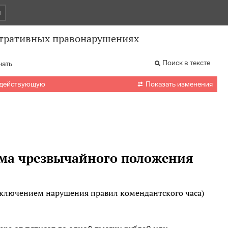
и
стративных правонарушениях
Поиск в тексте
чать

 действующую
Показать изменения
има чрезвычайного положения
ключением нарушения правил комендантского часа)