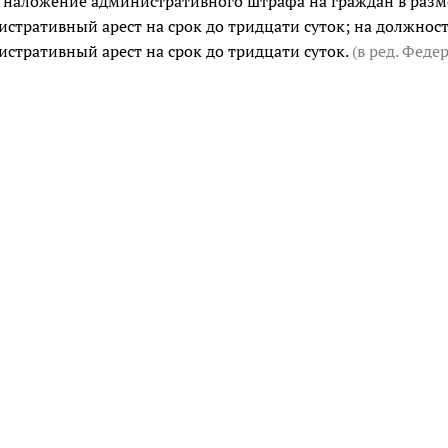
 наложение административного штрафа на граждан в разме
стративный арест на срок до тридцати суток; на должност
стративный арест на срок до тридцати суток.
(в ред. Фед