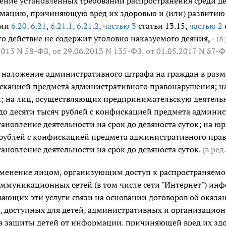
ение установленных требований распространения среди 
мацию, причиняющую вред их здоровью и (или) развитию 
ями
6.20
,
6.21
,
6.21.1
,
6.21.2
,
частью 3
статьи 13.15,
частью 2
то действие не содержит уголовно наказуемого деяния, -
(в
2013 N 58-ФЗ
,
от 29.06.2013 N 135-ФЗ
,
от 01.05.2017 N 87-Ф
 наложение административного штрафа на граждан в размер
кацией предмета административного правонарушения; на 
; на лиц, осуществляющих предпринимательскую деятельно
до десяти тысяч рублей с конфискацией предмета админ
ановление деятельности на срок до девяноста суток; на юр
 рублей с конфискацией предмета административного пра
ановление деятельности на срок до девяноста суток.
(в ре
менение лицом, организующим доступ к распространяем
ммуникационных сетей (в том числе сети "Интернет") инф
ающих эти услуги связи на основании договоров об оказа
, доступных для детей, административных и организацио
в защиты детей от информации, причиняющей вред их здор