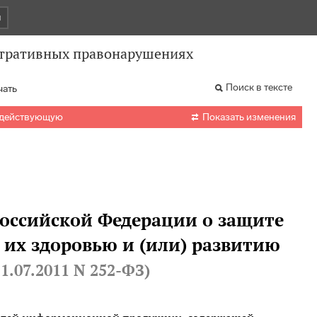
и
стративных правонарушениях
Поиск в тексте
чать

 действующую
Показать изменения
Российской Федерации о защите
их здоровью и (или) развитию
21.07.2011 N 252-ФЗ
)