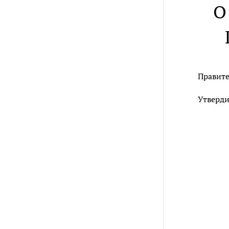
О
Правите
Утверди