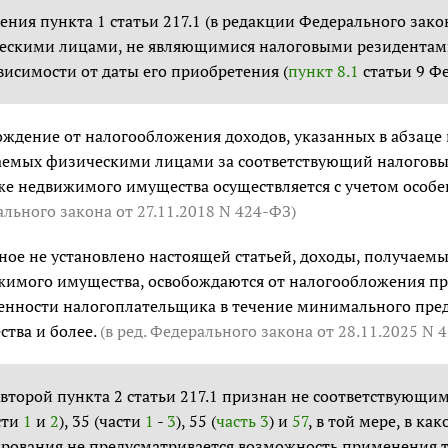
ния пункта 1 статьи 217.1 (в редакции Федерального зако
ескими лицами, не являющимися налоговыми резидентами
висимости от даты его приобретения (
пункт 8.1
статьи 9 Фе
ждение от налогообложения доходов, указанных в абзаце
емых физическими лицами за соответствующий налоговый
е недвижимого имущества осуществляется с учетом особен
ального закона
от 27.11.2018 N 424-ФЗ
)
ное не установлено настоящей статьей, доходы, получае
имого имущества, освобождаются от налогообложения при
енности налогоплательщика в течение минимального пре
тва и более.
(в ред. Федерального закона
от 28.11.2025 N 
второй пункта 2 статьи 217.1 признан не соответствующи
сти
1
и
2
), 35 (части
1
-
3
), 55 (
часть 3
) и
57
, в той мере, в к
рования не предусматривается возможность применения та