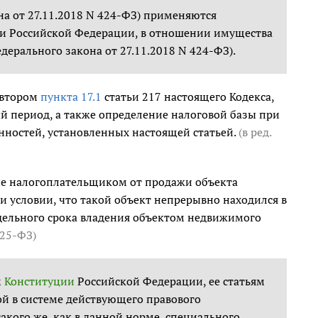
на от 27.11.2018 N 424-ФЗ) применяются
 Российской Федерации, в отношении имущества
дерального закона от 27.11.2018 N 424-ФЗ).
 втором
пункта 17.1
статьи 217 настоящего Кодекса,
 период, а также определение налоговой базы при
ностей, установленных настоящей статьей.
(в ред.
мые налогоплательщиком от продажи объекта
 условии, что такой объект непрерывно находился в
дельного срока владения объектом недвижимого
425-ФЗ
)
м
Конституции
Российской Федерации, ее статьям
акой в системе действующего правового
кого же, как в данной норме, специального