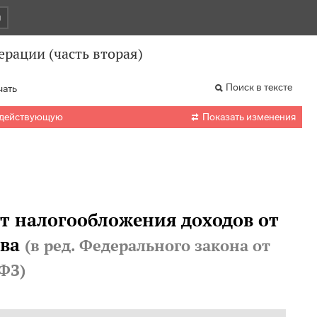
и
рации (часть вторая)
Поиск в тексте
чать

 действующую
Показать изменения
от налогообложения доходов от
ва
(в ред. Федерального закона
от
-ФЗ
)