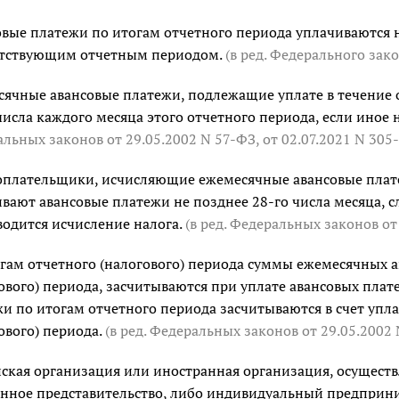
вые платежи по итогам отчетного периода уплачиваются н
етствующим отчетным периодом.
(в ред. Федерального зак
ячные авансовые платежи, подлежащие уплате в течение о
числа каждого месяца этого отчетного периода, если иное 
альных законов
от 29.05.2002 N 57-ФЗ
,
от 02.07.2021 N 305
оплательщики, исчисляющие ежемесячные авансовые плат
вают авансовые платежи не позднее 28-го числа месяца, с
одится исчисление налога.
(в ред. Федеральных законов
от
гам отчетного (налогового) периода суммы ежемесячных а
ового) периода, засчитываются при уплате авансовых плат
и по итогам отчетного периода засчитываются в счет упл
ового) периода.
(в ред. Федеральных законов
от 29.05.2002
ская организация или иностранная организация, осущест
нное представительство, либо индивидуальный предприн