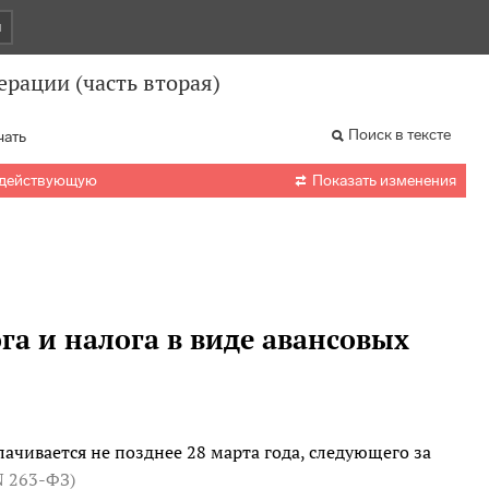
и
рации (часть вторая)
Поиск в тексте
чать

 действующую
Показать изменения
га и налога в виде авансовых
ачивается не позднее 28 марта года, следующего за
 N 263-ФЗ
)