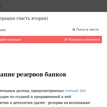
и
рации (часть вторая)
Поиск в тексте
чать

 действующую
Показать изменения
ание резервов банков
нительным долгам, предусмотренных
статьей 266
судам по ссудной и приравненной к ней
там и депозитам (далее - резервы на возможные