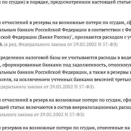
 по ссудам) в порядке, предусмотренном настоящей статье
отчислений в резервы на возможные потери по ссудам, с
альным банком Российской Федерации в соответствии с 
ской Федерации (Банке России)", признаются расходом с
й.
(в ред. Федерального закона
от 29.05.2002 N 57-ФЗ
)
ределении налоговой базы не учитываются расходы в вид
, сформированные банками под задолженность, относимую
льным банком Российской Федерации, а также в резервы
кселя, за исключением учтенных банками векселей третьих
едерального закона
от 29.05.2002 N 57-ФЗ
)
отчислений в резерв на возможные потери по ссудам, сф
щей статьи включаются в состав внереализационных расход
ального закона
от 29.05.2002 N 57-ФЗ
)
резервов на возможные потери по ссудам, отнесенные на 