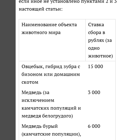
если иное не установлено пунктами 2 и 3
настоящей статьи:
Наименование объекта
Ставка
животного мира
сбора в
рублях (за
одно
животное)
Овцебык, гибрид зубра с
15 000
бизоном или домашним
скотом
Медведь (за
3 000
исключением
камчатских популяций и
медведя белогрудого)
Медведь бурый
6 000
(камчатские популяции),