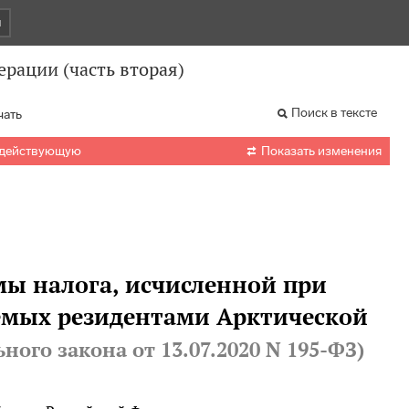
и
рации (часть вторая)
Поиск в тексте
чать

 действующую
Показать изменения
мы налога, исчисленной при
емых резидентами Арктической
льного закона
от 13.07.2020 N 195-ФЗ
)