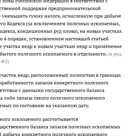
 зоны Российской Федерации в соответствии с
рственной поддержке предпринимательской
е уменьшить сумму налога, исчисленную при добыче
его Кодекса (за исключением полезных ископаемых,
одекса, кондиционных руд олова), на новых участках
о в порядке, установленном настоящей статьей
ие участка недр к новым участкам недр и применение
бытого полезного ископаемого в отдельности.
(в ред.
8-ФЗ
)
участок недр, расположенный полностью в границах
ыработанности запасов конкретного полезного
етствии с данными государственного баланса
да либо запасы такого полезного ископаемого
емых по состоянию на указанную дату.
зного ископаемого рассчитывается
арственного баланса запасов полезных ископаемых
ой добычи конкретного полезного ископаемого