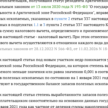
огоплательщик, получивший статус резидента Арктической
альным законом
от 13 июля 2020 года N 193-ФЗ
"О госуда
ьности в Арктической зоне Российской Федерации", вправ
ных ископаемых, указанных в
пункте 2
статьи 337 настоящ
нных в подпунктах
1.1
и
3
пункта 2 статьи 337 настоящего К
а сумму налогового вычета, определяемого и применяемог
 в настоящей статье - налоговый вычет). При этом отнесен
вого вычета осуществляются в отношении каждого вида до
альных законов
от 28.12.2022 N 566-ФЗ
,
от 11.02.2026 N 1
х настоящей статьи под новым участком недр понимается 
еской зоны Российской Федерации, на котором степень в
емого меньше значения или равна значению 0,001 в соотв
в полезных ископаемых по состоянию на 1 января 2021 го
твуют в государственном балансе запасов полезных ископа
х настоящей статьи степень выработанности запасов поле
плательщиком самостоятельно на основании данных госуд
нваря 2021 года как частное от деления суммы накопленн