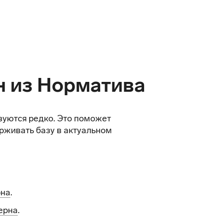
н из Норматива
зуются редко. Это поможет
рживать базу в актуальном
рна
.
ерна
.