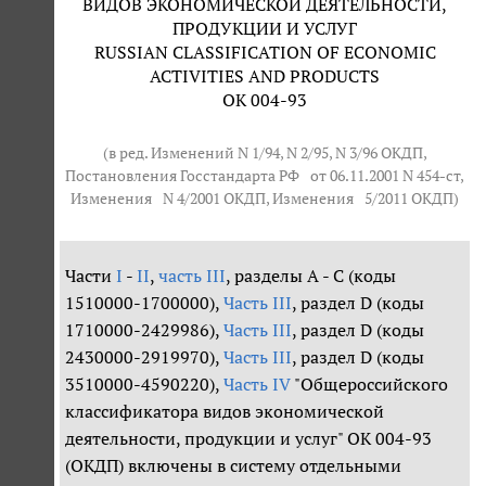
ВИДОВ ЭКОНОМИЧЕСКОЙ ДЕЯТЕЛЬНОСТИ,
ПРОДУКЦИИ И УСЛУГ
RUSSIAN CLASSIFICATION OF ECONOMIC
ACTIVITIES AND PRODUCTS
ОК 004-93
(в ред. Изменений N 1/94, N 2/95, N 3/96 ОКДП,
Постановления Госстандарта РФ
от 06.11.2001 N 454-ст
,
Изменения
N 4/2001
ОКДП, Изменения
5/2011
ОКДП)
Части
I
-
II
,
часть III
, разделы A - C (коды
1510000-1700000),
Часть III
, раздел D (коды
1710000-2429986),
Часть III
, раздел D (коды
2430000-2919970),
Часть III
, раздел D (коды
3510000-4590220),
Часть IV
"Общероссийского
классификатора видов экономической
деятельности, продукции и услуг" ОК 004-93
(ОКДП) включены в систему отдельными