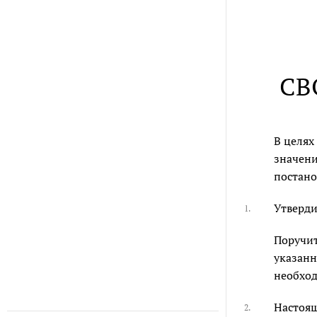
СВ
В целях
значени
постано
Утверди
1.
Поручит
указанн
необход
Настоящ
2.