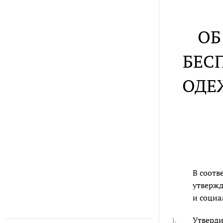
ОБ
БЕС
ОДЕ
В соотв
утвержд
и социа
Утверди
1.