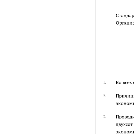
Стандар
Организ
Во всех
1.
Причины
2.
экономи
Проводи
3.
двухсот
экономи