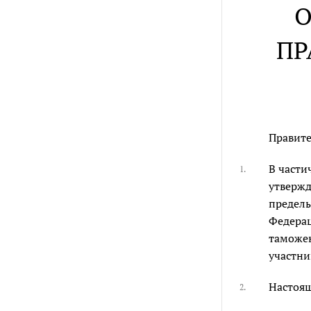
О
ПР
Правите
В части
1.
утвержд
пределы
Федераци
таможен
участни
Настоящ
2.