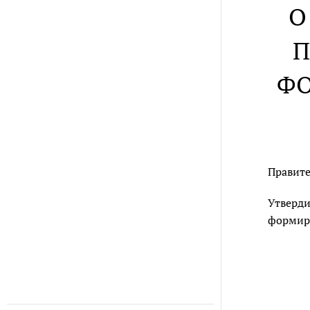
О
П
ФО
Правите
Утверди
формиро