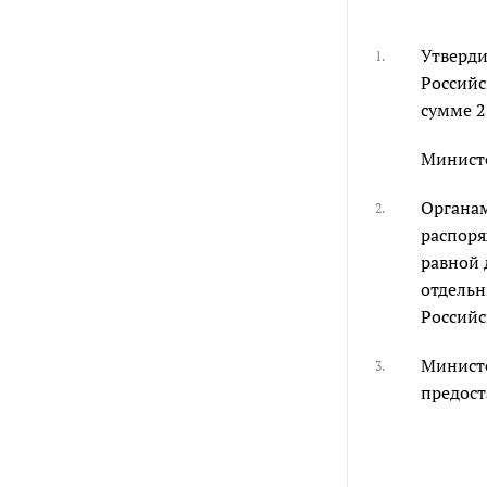
Утверди
1.
Россий
сумме 2
Министе
Органам
2.
распоря
равной 
отдельн
Российс
Министе
3.
предост