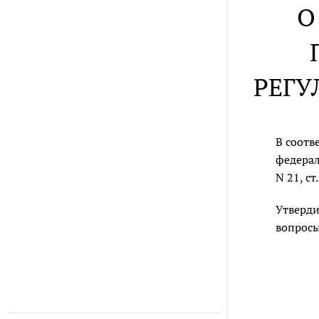
О
РЕГУ
В соотв
федерал
N 21, с
Утверди
вопросы