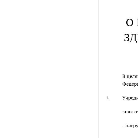
О
ЗД
В целя
Федера
Учреди
1.
знак о
- нагр