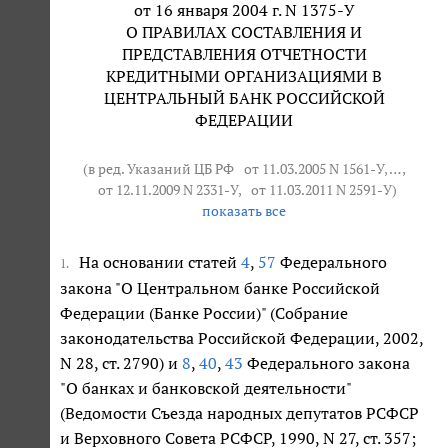
от 16 января 2004 г. N 1375-У
О ПРАВИЛАХ СОСТАВЛЕНИЯ И
ПРЕДСТАВЛЕНИЯ ОТЧЕТНОСТИ
КРЕДИТНЫМИ ОРГАНИЗАЦИЯМИ В
ЦЕНТРАЛЬНЫЙ БАНК РОССИЙСКОЙ
ФЕДЕРАЦИИ
(в ред. Указаний ЦБ РФ
от 11.03.2005 N 1561-У
, … ,
от 12.11.2009 N 2331-У
,
от 11.03.2011 N 2591-У
)
показать все
На основании статей
4
,
57
Федерального
1.
закона "О Центральном банке Российской
Федерации (Банке России)" (Собрание
законодательства Российской Федерации, 2002,
N 28, ст. 2790) и
8
,
40
,
43
Федерального закона
"О банках и банковской деятельности"
(Ведомости Съезда народных депутатов РСФСР
и Верховного Совета РСФСР, 1990, N 27, ст. 357;