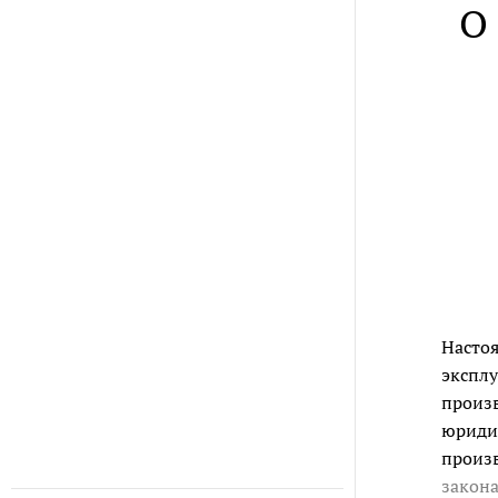
О
Настоя
эксплу
произв
юриди
произв
закон