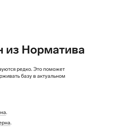
н из Норматива
зуются редко. Это поможет
рживать базу в актуальном
рна
.
ерна
.