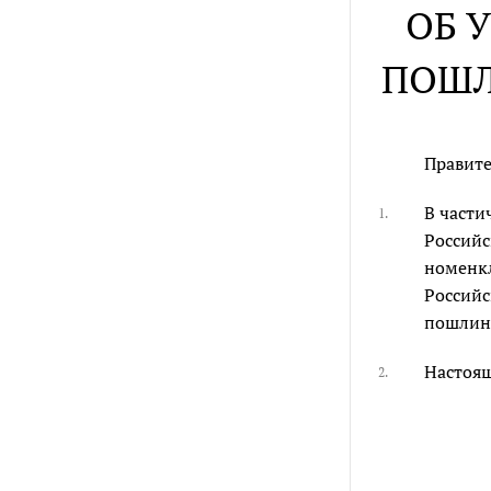
ОБ 
ПОШЛ
Правите
В част
1.
Российс
номенкл
Российс
пошлин 
Настоящ
2.