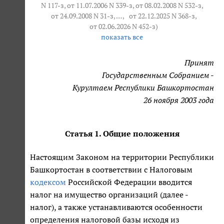
N 117-з, от 11.07.2006 N 339-з, от 08.02.2008 N 532-з,
от 24.09.2008 N 31-з
, … ,
от 22.12.2025 N 368-з
,
от 02.06.2026 N 452-з
)
показать все
Принят
Государственным Собранием
-
Курултаем Республики Башкортостан
26 ноября 2003 года
Статья 1. Общие положения
Настоящим Законом на территории Республики
Башкортостан в соответствии с Налоговым
кодексом
Российской Федерации вводится
налог на имущество организаций (далее -
налог), а также устанавливаются особенности
определения налоговой базы исходя из