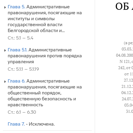
ОБ
Глава 5.
Административные
правонарушения, посягающие на
институты и символы
государственной власти
Белгородской области и…
Ст.: 5.1 – 5.4
(в ре
03.03.
Глава 5.1.
Административные
04.08.200
правонарушения против порядка
N 121, 
управления
242, от 
Ст.: 5.1.1 – 5.1.19
от 1
27.12
Глава 6.
Административные
21.12.
правонарушения, посягающие на
04.12.
общественный порядок,
общественную безопасность и
24.07.
нравственность
03.0
31.
Ст.: 6.1 – 6.30
Глава 7.
- Исключена.